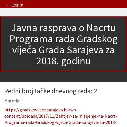
Log in
Javna rasprava o Nacrtu
Programa rada Gradskog
vijeća Grada Sarajeva za
2018. godinu
Redni broj tačke dnevnog reda: 2
Materijal:
https://gradskovijece.sarajevo.ba/wp-
content/uploads/2017/11/Zahtjev-za-mišljenje-na-Nacrt-
Programa-rada-Gradskog-vijeca-Grada-Sarajeva-za-2018-