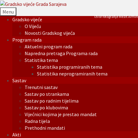
Menu
Izvor fotografije Mezit Armin
Gradsko vijeće
O Vijeću
Novosti Gradskog vijeća
Program rada
Aktuelni program rada
Napredna pretraga Programa rada
Statistika tema
Statistika programiranih tema
Statistika neprogramiranih tema
Sastav
Trenutni sastav
Sastav po strankama
Sastav po radnim tijelima
Sastav po klubovima
Vijećnici kojima je prestao mandat
Radna tijela
Prethodni mandati
Akti