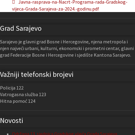
Javna-rasprava-na-Nacrt-Programa-rada-Gradskog-
vijeca-Grada-Sarajeva-za-2024.-godinu.pdf
Grad Sarajevo
Sarajevo je glavni grad Bosne i Hercegovine, njena metropola i
njen najveći urbani, kulturni, ekonomski i prometni centar, glavni
grad Federacije Bosne i Hercegovine i sjedište Kantona Sarajevo.
Važniji telefonski brojevi
Policija 122
Vatrogasna služba 123
Hitna pomoć 124
Novosti
Održana 13. sjednica Gradskog vijeća Grada Sarajeva