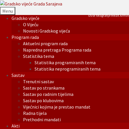
Menu
Izvor fotografije Mezit Armin
Gradsko vijeće
O Vijeću
Novosti Gradskog vijeća
Program rada
Aktuelni program rada
Napredna pretraga Programa rada
Statistika tema
Statistika programiranih tema
Statistika neprogramiranih tema
Sastav
Trenutni sastav
Sastav po strankama
Sastav po radnim tijelima
Sastav po klubovima
Vijećnici kojima je prestao mandat
Radna tijela
Prethodni mandati
Akti