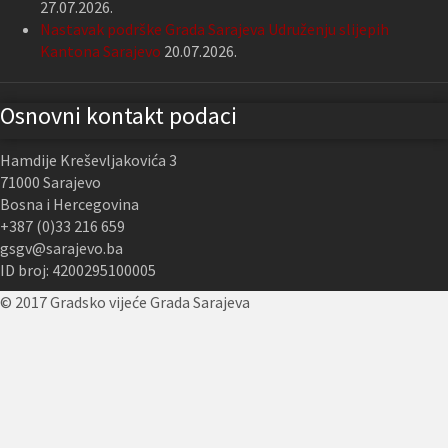
27.07.2026.
Nastavak podrške Grada Sarajeva Udruženju slijepih
Kantona Sarajevo
20.07.2026.
Osnovni kontakt podaci
Hamdije Kreševljakovića 3
71000 Sarajevo
Bosna i Hercegovina
+387 (0)33 216 659
gsgv@sarajevo.ba
ID broj: 4200295100005
© 2017 Gradsko vijeće Grada Sarajeva