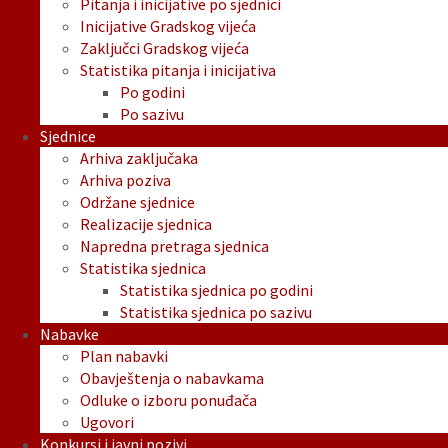
Pitanja i inicijative po sjednici
Inicijative Gradskog vijeća
Zaključci Gradskog vijeća
Statistika pitanja i inicijativa
Po godini
Po sazivu
Sjednice
Arhiva zaključaka
Arhiva poziva
Održane sjednice
Realizacije sjednica
Napredna pretraga sjednica
Statistika sjednica
Statistika sjednica po godini
Statistika sjednica po sazivu
Nabavke
Plan nabavki
Obavještenja o nabavkama
Odluke o izboru ponuđača
Ugovori
Konkursi i javni pozivi