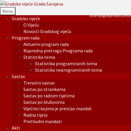
Menu
Izvor fotografije Mezit Armin
Gradsko vijeće
O Vijeću
Novosti Gradskog vijeća
Program rada
Aktuelni program rada
Napredna pretraga Programa rada
Statistika tema
Statistika programiranih tema
Statistika neprogramiranih tema
Sastav
Trenutni sastav
Sastav po strankama
Sastav po radnim tijelima
Sastav po klubovima
Vijećnici kojima je prestao mandat
Radna tijela
Prethodni mandati
Akti