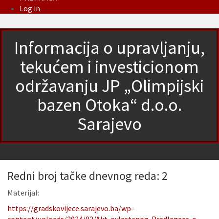
Log in
Informacija o upravljanju,
tekućem i investicionom
održavanju JP „Olimpijski
bazen Otoka“ d.o.o.
Sarajevo
Redni broj tačke dnevnog reda: 2
Materijal:
https://gradskovijece.sarajevo.ba/wp-