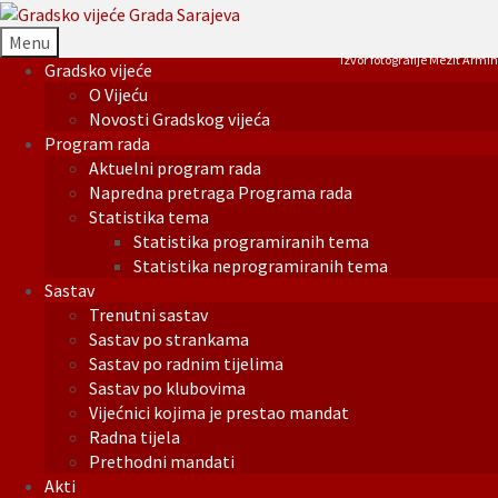
Menu
Izvor fotografije Mezit Armin
Gradsko vijeće
O Vijeću
Novosti Gradskog vijeća
Program rada
Aktuelni program rada
Napredna pretraga Programa rada
Statistika tema
Statistika programiranih tema
Statistika neprogramiranih tema
Sastav
Trenutni sastav
Sastav po strankama
Sastav po radnim tijelima
Sastav po klubovima
Vijećnici kojima je prestao mandat
Radna tijela
Prethodni mandati
Akti