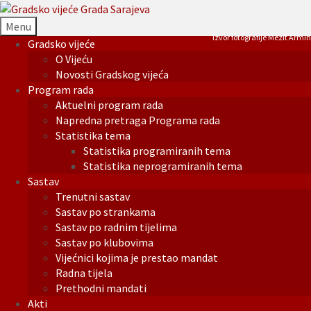
Menu
Izvor fotografije Mezit Armin
Gradsko vijeće
O Vijeću
Novosti Gradskog vijeća
Program rada
Aktuelni program rada
Napredna pretraga Programa rada
Statistika tema
Statistika programiranih tema
Statistika neprogramiranih tema
Sastav
Trenutni sastav
Sastav po strankama
Sastav po radnim tijelima
Sastav po klubovima
Vijećnici kojima je prestao mandat
Radna tijela
Prethodni mandati
Akti