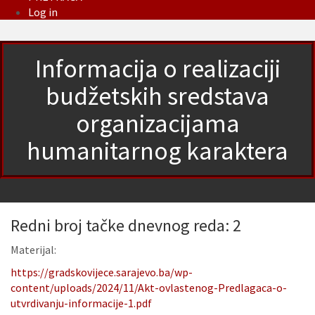
Log in
Informacija o realizaciji
budžetskih sredstava
organizacijama
humanitarnog karaktera
Redni broj tačke dnevnog reda: 2
Materijal:
https://gradskovijece.sarajevo.ba/wp-
content/uploads/2024/11/Akt-ovlastenog-Predlagaca-o-
utvrdivanju-informacije-1.pdf