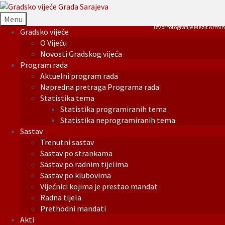
Menu
Izvor fotografije Mezit Armin
Gradsko vijeće
O Vijeću
Novosti Gradskog vijeća
Program rada
Aktuelni program rada
Napredna pretraga Programa rada
Statistika tema
Statistika programiranih tema
Statistika neprogramiranih tema
Sastav
Trenutni sastav
Sastav po strankama
Sastav po radnim tijelima
Sastav po klubovima
Vijećnici kojima je prestao mandat
Radna tijela
Prethodni mandati
Akti