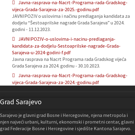
Javna-rasprava-na-Nacrt-Programa-rada-Gradskog-
vijeca-Grada-Sarajeva-za-2025.-godinu.pdf
JAVNIPOZIV o uslovima i načinu predlaganja kandidata za
dodjelu “Šestoaprilske nagrade Grada Sarajeva” u 2024.
godini - 11.12.2023.
JAVNIPOZIV-o-uslovima-i-nacinu-predlaganja-
kandidata-za-dodjelu-Sestoaprilske-nagrade-Grada-
Sarajeva-u-2024-godini-f.pdf
Javna rasprava na Nacrt Programa rada Gradskog vijeća
Grada Sarajeva za 2024. godinu - 30.10.2023.
Javna-rasprava-na-Nacrt-Programa-rada-Gradskog-
vijeca-Grada-Sarajeva-za-2024.-godinu.pdf
Grad Sarajevo
Sarajevo je glavni grad Bosne i Hercegovine, njena metropola i
njen najveći urbani, kulturni, ekonomski i prometni centar, glavni
grad Federacije Bosne i Hercegovine i sjedište Kantona Sarajevo.