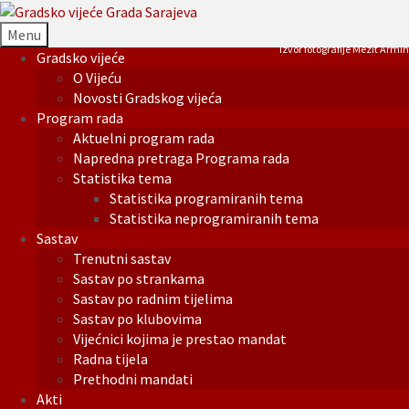
Menu
Izvor fotografije Mezit Armin
Gradsko vijeće
O Vijeću
Novosti Gradskog vijeća
Program rada
Aktuelni program rada
Napredna pretraga Programa rada
Statistika tema
Statistika programiranih tema
Statistika neprogramiranih tema
Sastav
Trenutni sastav
Sastav po strankama
Sastav po radnim tijelima
Sastav po klubovima
Vijećnici kojima je prestao mandat
Radna tijela
Prethodni mandati
Akti