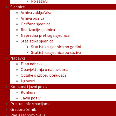
Po sazivu
Sjednice
Arhiva zaključaka
Arhiva poziva
Održane sjednice
Realizacije sjednica
Napredna pretraga sjednica
Statistika sjednica
Statistika sjednica po godini
Statistika sjednica po sazivu
Nabavke
Plan nabavki
Obavještenja o nabavkama
Odluke o izboru ponuđača
Ugovori
Konkursi i javni pozivi
Konkursi
Javni pozivi
Pristup informacijama
Gradonačelnik
Rad u radnom tijelu