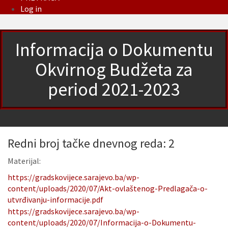
Log in
Informacija o Dokumentu
Okvirnog Budžeta za
period 2021-2023
Redni broj tačke dnevnog reda: 2
Materijal:
https://gradskovijece.sarajevo.ba/wp-
content/uploads/2020/07/Akt-ovlaštenog-Predlagača-o-
utvrđivanju-informacije.pdf
https://gradskovijece.sarajevo.ba/wp-
content/uploads/2020/07/Informacija-o-Dokumentu-