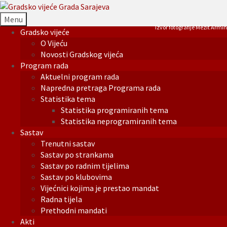
Menu
Izvor fotografije Mezit Armin
Gradsko vijeće
O Vijeću
Novosti Gradskog vijeća
Program rada
Aktuelni program rada
Napredna pretraga Programa rada
Statistika tema
Statistika programiranih tema
Statistika neprogramiranih tema
Sastav
Trenutni sastav
Sastav po strankama
Sastav po radnim tijelima
Sastav po klubovima
Vijećnici kojima je prestao mandat
Radna tijela
Prethodni mandati
Akti