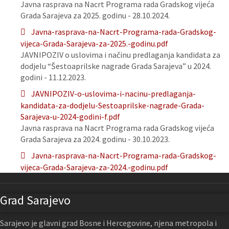
Javna rasprava na Nacrt Programa rada Gradskog vijeća
Grada Sarajeva za 2025. godinu - 28.10.2024.
Javna-rasprava-na-Nacrt-Programa-rada-Gradskog-
vijeca-Grada-Sarajeva-za-2025.-godinu.pdf
JAVNIPOZIV o uslovima i načinu predlaganja kandidata za
dodjelu “Šestoaprilske nagrade Grada Sarajeva” u 2024.
godini - 11.12.2023.
JAVNIPOZIV-o-uslovima-i-nacinu-predlaganja-
kandidata-za-dodjelu-Sestoaprilske-nagrade-Grada-
Sarajeva-u-2024-godini-f.pdf
Javna rasprava na Nacrt Programa rada Gradskog vijeća
Grada Sarajeva za 2024. godinu - 30.10.2023.
Javna-rasprava-na-Nacrt-Programa-rada-Gradskog-
vijeca-Grada-Sarajeva-za-2024.-godinu.pdf
Grad Sarajevo
Sarajevo je glavni grad Bosne i Hercegovine, njena metropola i