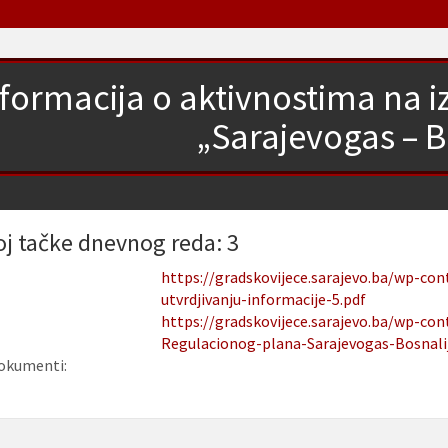
nformacija o aktivnostima na 
„Sarajevogas – B
oj tačke dnevnog reda: 3
https://gradskovijece.sarajevo.ba/wp-co
utvrdjivanju-informacije-5.pdf
https://gradskovijece.sarajevo.ba/wp-co
Regulacionog-plana-Sarajevogas-Bosnali
okumenti: