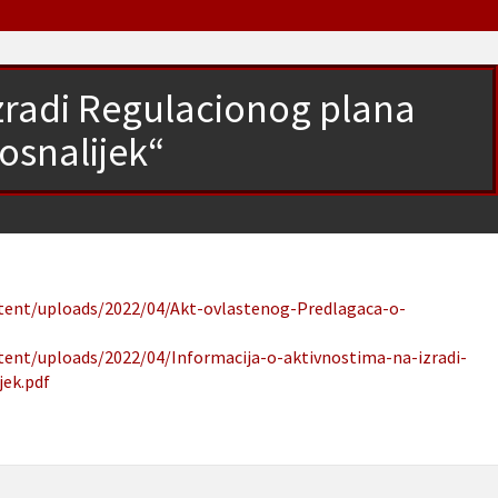
izradi Regulacionog plana
osnalijek“
ntent/uploads/2022/04/Akt-ovlastenog-Predlagaca-o-
ntent/uploads/2022/04/Informacija-o-aktivnostima-na-izradi-
jek.pdf