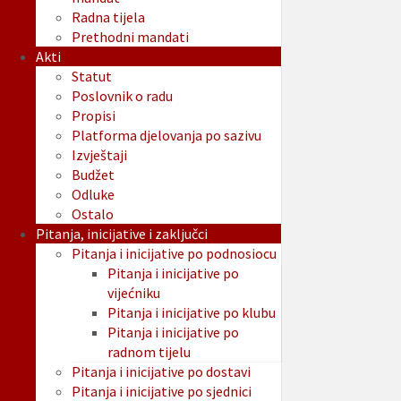
Radna tijela
Prethodni mandati
Akti
Statut
Poslovnik o radu
Propisi
Platforma djelovanja po sazivu
Izvještaji
Budžet
Odluke
Ostalo
Pitanja, inicijative i zaključci
Pitanja i inicijative po podnosiocu
Pitanja i inicijative po
vijećniku
Pitanja i inicijative po klubu
Pitanja i inicijative po
radnom tijelu
Pitanja i inicijative po dostavi
Pitanja i inicijative po sjednici