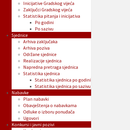
Inicijative Gradskog vijeća
Zaključci Gradskog vijeća
Statistika pitanja i inicijativa
Po godini
Po sazivu
Sjednice
Arhiva zaključaka
Arhiva poziva
Održane sjednice
Realizacije sjednica
Napredna pretraga sjednica
Statistika sjednica
Statistika sjednica po godini
Statistika sjednica po sazivu
Nabavke
Plan nabavki
Obavještenja o nabavkama
Odluke o izboru ponuđača
Ugovori
Konkursi i javni pozivi