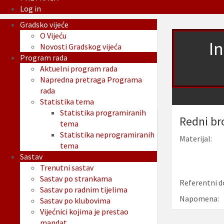
Log in
Gradsko vijeće
O Vijeću
I
Novosti Gradskog vijeća
Program rada
Aktuelni program rada
Napredna pretraga Programa
rada
Statistika tema
Statistika programiranih
Redni br
tema
Statistika neprogramiranih
Materijal:
tema
Sastav
Trenutni sastav
Sastav po strankama
Referentni d
Sastav po radnim tijelima
Napomena:
Sastav po klubovima
Vijećnici kojima je prestao
mandat