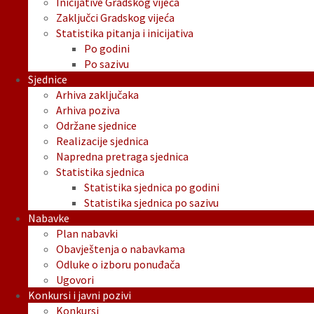
Inicijative Gradskog vijeća
Zaključci Gradskog vijeća
Statistika pitanja i inicijativa
Po godini
Po sazivu
Sjednice
Arhiva zaključaka
Arhiva poziva
Održane sjednice
Realizacije sjednica
Napredna pretraga sjednica
Statistika sjednica
Statistika sjednica po godini
Statistika sjednica po sazivu
Nabavke
Plan nabavki
Obavještenja o nabavkama
Odluke o izboru ponuđača
Ugovori
Konkursi i javni pozivi
Konkursi