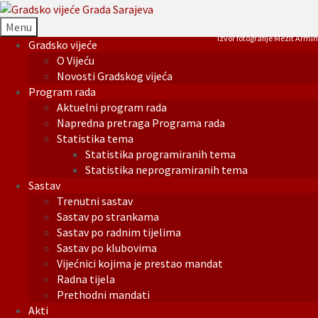
Menu
Izvor fotografije Mezit Armin
Gradsko vijeće
O Vijeću
Novosti Gradskog vijeća
Program rada
Aktuelni program rada
Napredna pretraga Programa rada
Statistika tema
Statistika programiranih tema
Statistika neprogramiranih tema
Sastav
Trenutni sastav
Sastav po strankama
Sastav po radnim tijelima
Sastav po klubovima
Vijećnici kojima je prestao mandat
Radna tijela
Prethodni mandati
Akti