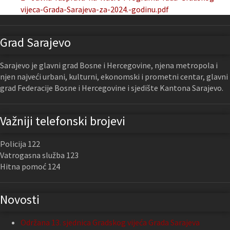
vijeca-Grada-Sarajeva-za-2024.-godinu.pdf
Grad Sarajevo
Sarajevo je glavni grad Bosne i Hercegovine, njena metropola i
njen najveći urbani, kulturni, ekonomski i prometni centar, glavni
grad Federacije Bosne i Hercegovine i sjedište Kantona Sarajevo.
Važniji telefonski brojevi
Policija 122
Vatrogasna služba 123
Hitna pomoć 124
Novosti
Održana 13. sjednica Gradskog vijeća Grada Sarajeva