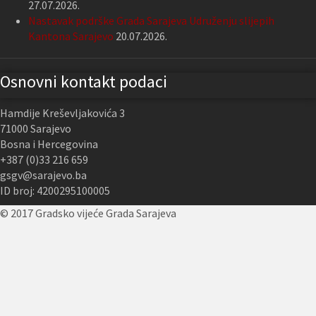
27.07.2026.
Nastavak podrške Grada Sarajeva Udruženju slijepih
Kantona Sarajevo
20.07.2026.
Osnovni kontakt podaci
Hamdije Kreševljakovića 3
71000 Sarajevo
Bosna i Hercegovina
+387 (0)33 216 659
gsgv@sarajevo.ba
ID broj: 4200295100005
© 2017 Gradsko vijeće Grada Sarajeva