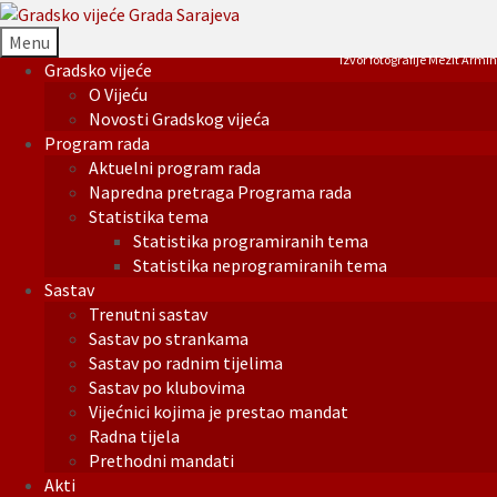
Menu
Izvor fotografije Mezit Armin
Gradsko vijeće
O Vijeću
Novosti Gradskog vijeća
Program rada
Aktuelni program rada
Napredna pretraga Programa rada
Statistika tema
Statistika programiranih tema
Statistika neprogramiranih tema
Sastav
Trenutni sastav
Sastav po strankama
Sastav po radnim tijelima
Sastav po klubovima
Vijećnici kojima je prestao mandat
Radna tijela
Prethodni mandati
Akti