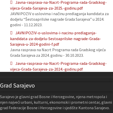
Javna-rasprava-na-Nacrt-Programa-rada-Gradskog-
vijeca-Grada-Sarajeva-za-2025.-godinu.pdf
JAVNIPOZIV o uslovima i načinu predlaganja kandidata za
dodjelu “Šestoaprilske nagrade Grada Sarajeva” u 2024.
godini - 11.12.2023.
JAVNIPOZIV-o-uslovima-i-nacinu-predlaganja-
kandidata-za-dodjelu-Sestoaprilske-nagrade-Grada-
Sarajeva-u-2024-godini-f.pdf
Javna rasprava na Nacrt Programa rada Gradskog vijeća
Grada Sarajeva za 2024. godinu - 30.10.2023.
Javna-rasprava-na-Nacrt-Programa-rada-Gradskog-
vijeca-Grada-Sarajeva-za-2024.-godinu.pdf
Grad Sarajevo
Sarajevo je glavni grad Bosne i Hercegovine, njena metropola i
njen najveći urbani, kulturni, ekonomski i prometni centar, glavni
grad Federacije Bosne i Hercegovine i sjedište Kantona Sarajevo.