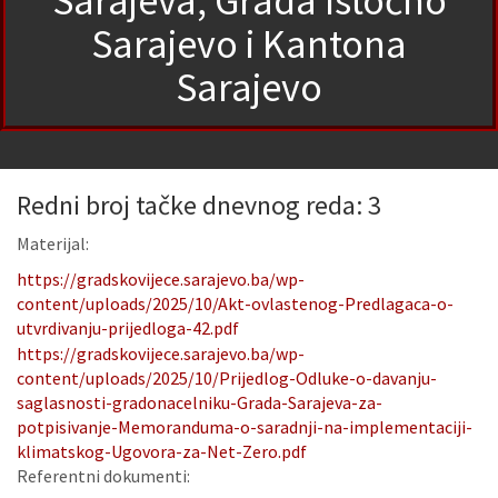
Sarajeva, Grada Istočno
Sarajevo i Kantona
Sarajevo
Redni broj tačke dnevnog reda: 3
Materijal:
https://gradskovijece.sarajevo.ba/wp-
content/uploads/2025/10/Akt-ovlastenog-Predlagaca-o-
utvrdivanju-prijedloga-42.pdf
https://gradskovijece.sarajevo.ba/wp-
content/uploads/2025/10/Prijedlog-Odluke-o-davanju-
saglasnosti-gradonacelniku-Grada-Sarajeva-za-
potpisivanje-Memoranduma-o-saradnji-na-implementaciji-
klimatskog-Ugovora-za-Net-Zero.pdf
Referentni dokumenti: