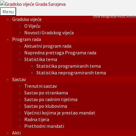
Menu
Izvor fotografije Mezit Armin
Gradsko vijeće
O Vijeću
Novosti Gradskog vijeća
Program rada
Aktuelni program rada
Napredna pretraga Programa rada
Statistika tema
Statistika programiranih tema
Statistika neprogramiranih tema
Sastav
Trenutni sastav
Sastav po strankama
Sastav po radnim tijelima
Sastav po klubovima
Vijećnici kojima je prestao mandat
Radna tijela
Prethodni mandati
Akti