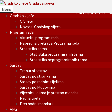
Menu
Izvor fotografije Mezit Armin
Gradsko vijeće
O Vijeću
Novosti Gradskog vijeća
Program rada
Aktuelni program rada
Napredna pretraga Programa rada
Statistika tema
Statistika programiranih tema
Statistika neprogramiranih tema
Sastav
Trenutni sastav
Sastav po strankama
Sastav po radnim tijelima
Sastav po klubovima
Vijećnici kojima je prestao mandat
Radna tijela
Prethodni mandati
Akti