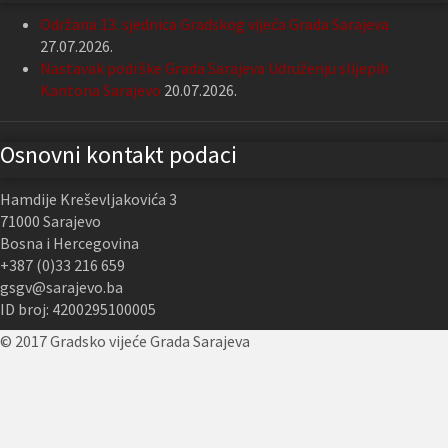
Održana 13. sjednica Gradskog vijeća Grada Sarajeva
27.07.2026.
Nastavak podrške Grada Sarajeva Udruženju slijepih
Kantona Sarajevo
20.07.2026.
Osnovni kontakt podaci
Hamdije Kreševljakovića 3
71000 Sarajevo
Bosna i Hercegovina
+387 (0)33 216 659
gsgv@sarajevo.ba
ID broj: 4200295100005
© 2017 Gradsko vijeće Grada Sarajeva