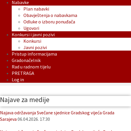
Nabavke
Plan nabavki
Obavještenja o nabavkama
Odluke o izboru ponuđača
Ugovori
Konkursi i javni pozivi
Konkursi
Javni pozivi
Pristup informacijama
Gradonačelnik
Rad u radnom tijelu
PRETRAGA
Log in
Najave za medije
Najava održavanja Svečane sjednice Gradskog vijeća Grada
Sarajeva
06.04.2026. 17:30