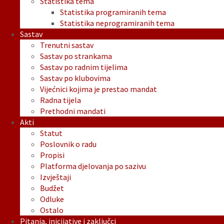
Statistika tema
Statistika programiranih tema
Statistika neprogramiranih tema
Sastav
Trenutni sastav
Sastav po strankama
Sastav po radnim tijelima
Sastav po klubovima
Vijećnici kojima je prestao mandat
Radna tijela
Prethodni mandati
Akti
Statut
Poslovnik o radu
Propisi
Platforma djelovanja po sazivu
Izvještaji
Budžet
Odluke
Ostalo
Pitanja, inicijative i zaključci