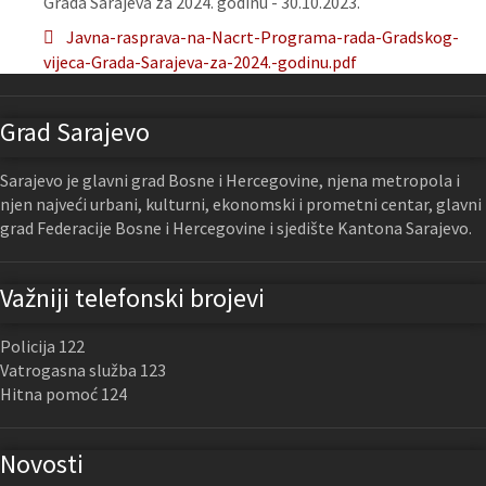
Grada Sarajeva za 2024. godinu - 30.10.2023.
Javna-rasprava-na-Nacrt-Programa-rada-Gradskog-
vijeca-Grada-Sarajeva-za-2024.-godinu.pdf
Grad Sarajevo
Sarajevo je glavni grad Bosne i Hercegovine, njena metropola i
njen najveći urbani, kulturni, ekonomski i prometni centar, glavni
grad Federacije Bosne i Hercegovine i sjedište Kantona Sarajevo.
Važniji telefonski brojevi
Policija 122
Vatrogasna služba 123
Hitna pomoć 124
Novosti