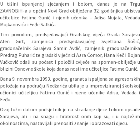
U tišini ispunjenoj sjećanjem i bolom, danas je na Trgu
ZAVNOBiH-a u općini Novi Grad obilježena 32. godišnjica ubistva
učiteljice Fatime Gunić i njenih učenika – Adisa Mujala, Vedada
Mujkanovića i Feđe Salkića.
Tim povodom, predsjedavajući Gradskog vijeća Grada Sarajeva
Alen Girt, zamjenica predsjedavajućeg Svjetlana Šošić,
gradonačelnik Sarajeva Samir Avdić, zamjenik gradonačelnika
Predrag Puharić te gradski vijećnici Azra Čomor, Hana Keč i Bojan
Vučković odali su počast i položili cvijeće na spomen-obilježje u
blizini Osnovne škole koja danas nosi ime učiteljice Fatime Gunić.
Dana 9. novembra 1993. godine, granata ispaljena sa agresorskih
položaja na području Nedžarića ubila je u improviziranoj školskoj
učionici učiteljicu Fatimu Gunić i njene učenike Adisa, Vedada i
Feđu.
Ovaj tužni datum podsjetnik je na stradanje djece tokom opsade
Sarajeva, ali i na snagu i hrabrost onih koji su, i u najtežim
okolnostima, nastavljali prenositi znanje i obrazovati djecu.