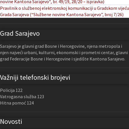
novine Kantona Sarajevo“, br. 49/19, 28/20 – ispravka)
Pravilnik o službenoj elektronskoj komunikaciji u Gradskom vijeću
Grada Sarajeva (“Službene novine Kantona Sarajevo”, broj 7/26)
Grad Sarajevo
Sarajevo je glavni grad Bosne i Hercegovine, njena metropola i
njen najveći urbani, kulturni, ekonomski i prometni centar, glavni
grad Federacije Bosne i Hercegovine i sjedište Kantona Sarajevo.
Važniji telefonski brojevi
Policija 122
Vatrogasna služba 123
Hitna pomoć 124
Novosti