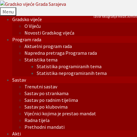
Menu
Izvor fotografije Mezit Armin
Gradsko vijeće
O Vijeću
Novosti Gradskog vijeća
Program rada
Aktuelni program rada
Napredna pretraga Programa rada
Statistika tema
Statistika programiranih tema
Statistika neprogramiranih tema
Sastav
Trenutni sastav
Sastav po strankama
Sastav po radnim tijelima
Sastav po klubovima
Vijećnici kojima je prestao mandat
Radna tijela
Prethodni mandati
Akti