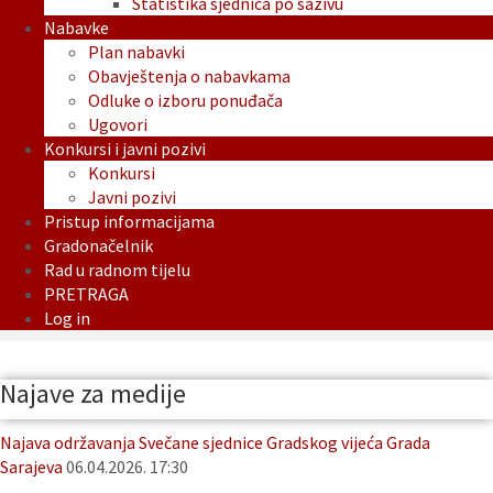
Statistika sjednica po sazivu
Nabavke
Plan nabavki
Obavještenja o nabavkama
Odluke o izboru ponuđača
Ugovori
Konkursi i javni pozivi
Konkursi
Javni pozivi
Pristup informacijama
Gradonačelnik
Rad u radnom tijelu
PRETRAGA
Log in
Najave za medije
Najava održavanja Svečane sjednice Gradskog vijeća Grada
Sarajeva
06.04.2026. 17:30