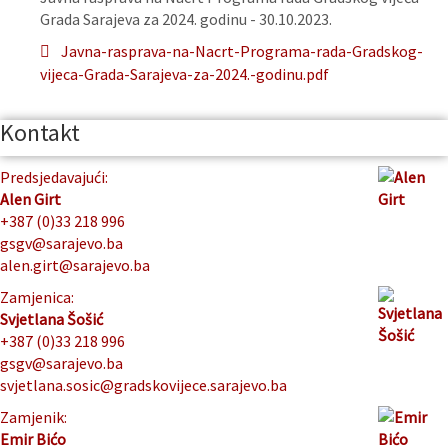
Grada Sarajeva za 2024. godinu - 30.10.2023.
Javna-rasprava-na-Nacrt-Programa-rada-Gradskog-
vijeca-Grada-Sarajeva-za-2024.-godinu.pdf
Kontakt
Predsjedavajući:
Alen Girt
+387 (0)33 218 996
gsgv@sarajevo.ba
alen.girt@sarajevo.ba
Zamjenica:
Svjetlana Šošić
+387 (0)33 218 996
gsgv@sarajevo.ba
svjetlana.sosic@gradskovijece.sarajevo.ba
Zamjenik:
Emir Bićo