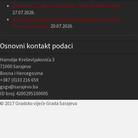
Održana 13. sjednica Gradskog vijeća Grada Sarajeva
27.07.2026.
Nastavak podrške Grada Sarajeva Udruženju slijepih
Kantona Sarajevo
20.07.2026.
Osnovni kontakt podaci
Hamdije Kreševljakovića 3
71000 Sarajevo
Bosna i Hercegovina
+387 (0)33 216 659
gsgv@sarajevo.ba
ID broj: 4200295100005
© 2017 Gradsko vijeće Grada Sarajeva