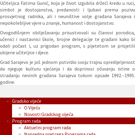
Učiteljica Fatima Gunić, koja je život izgubila držeći kredu u ruci,
simbol je dostojanstva, predanosti i ljubavi prema pozivu
prosvjetnog radnika, ali i neuništive volje građana Sarajeva i
nepokolebljive vjere u znanje, humanost i dostojanstvo.
Ovogodišnjem obilježavanju prisustvovali su članovi porodica,
učenici i nastavnici škole, brojne delegacije te građani kako bi
odali počast i, uz prigodan program, s pijetetom se prisjetili
ubijene učiteljice i djece.
Grad Sarajevo je još jednom potvrdio svoju trajnu opredijeljenost
da njeguje kulturu sjećanja i da doprinosi očuvanju istine o
stradanju nevinih građana Sarajeva tokom opsade 1992.–1995.
godine.
Gradsko vijeće
O Vijeću
Novosti Gradskog vijeća
Program rada
Aktuelni program rada
Napredna pretraga Programa rada