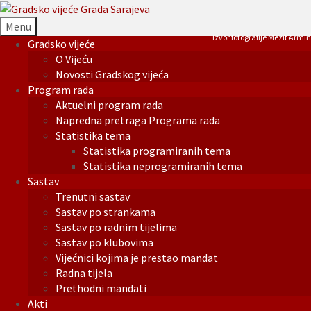
Menu
Izvor fotografije Mezit Armin
Gradsko vijeće
O Vijeću
Novosti Gradskog vijeća
Program rada
Aktuelni program rada
Napredna pretraga Programa rada
Statistika tema
Statistika programiranih tema
Statistika neprogramiranih tema
Sastav
Trenutni sastav
Sastav po strankama
Sastav po radnim tijelima
Sastav po klubovima
Vijećnici kojima je prestao mandat
Radna tijela
Prethodni mandati
Akti