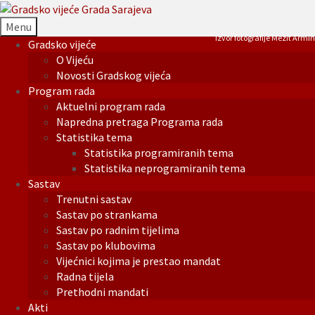
Menu
Izvor fotografije Mezit Armin
Gradsko vijeće
O Vijeću
Novosti Gradskog vijeća
Program rada
Aktuelni program rada
Napredna pretraga Programa rada
Statistika tema
Statistika programiranih tema
Statistika neprogramiranih tema
Sastav
Trenutni sastav
Sastav po strankama
Sastav po radnim tijelima
Sastav po klubovima
Vijećnici kojima je prestao mandat
Radna tijela
Prethodni mandati
Akti