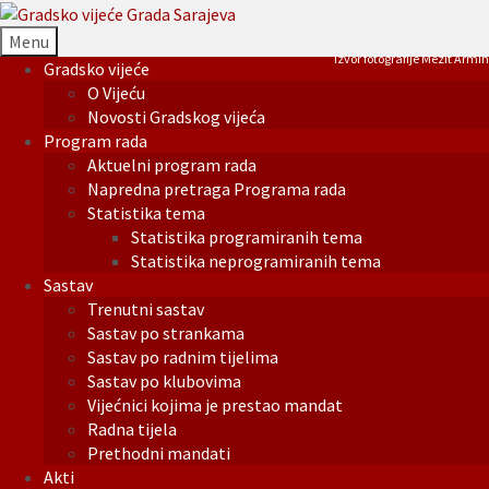
Menu
Izvor fotografije Mezit Armin
Gradsko vijeće
O Vijeću
Novosti Gradskog vijeća
Program rada
Aktuelni program rada
Napredna pretraga Programa rada
Statistika tema
Statistika programiranih tema
Statistika neprogramiranih tema
Sastav
Trenutni sastav
Sastav po strankama
Sastav po radnim tijelima
Sastav po klubovima
Vijećnici kojima je prestao mandat
Radna tijela
Prethodni mandati
Akti