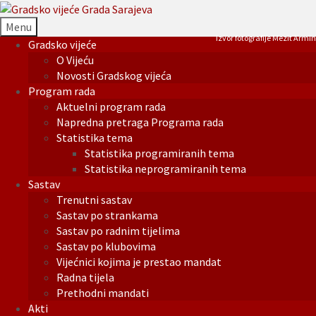
Menu
Izvor fotografije Mezit Armin
Gradsko vijeće
O Vijeću
Novosti Gradskog vijeća
Program rada
Aktuelni program rada
Napredna pretraga Programa rada
Statistika tema
Statistika programiranih tema
Statistika neprogramiranih tema
Sastav
Trenutni sastav
Sastav po strankama
Sastav po radnim tijelima
Sastav po klubovima
Vijećnici kojima je prestao mandat
Radna tijela
Prethodni mandati
Akti