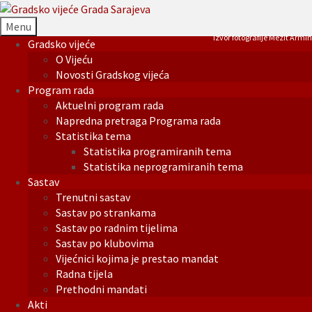
Menu
Izvor fotografije Mezit Armin
Gradsko vijeće
O Vijeću
Novosti Gradskog vijeća
Program rada
Aktuelni program rada
Napredna pretraga Programa rada
Statistika tema
Statistika programiranih tema
Statistika neprogramiranih tema
Sastav
Trenutni sastav
Sastav po strankama
Sastav po radnim tijelima
Sastav po klubovima
Vijećnici kojima je prestao mandat
Radna tijela
Prethodni mandati
Akti