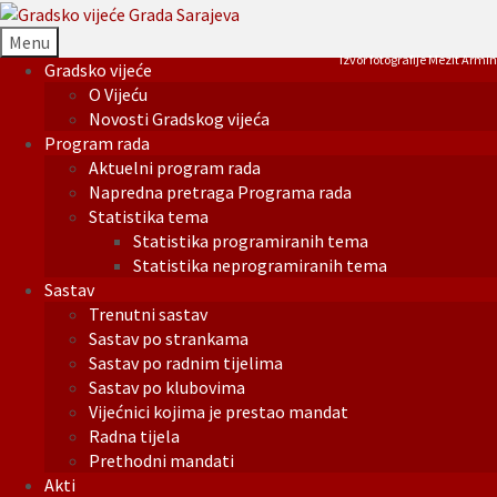
Menu
Izvor fotografije Mezit Armin
Gradsko vijeće
O Vijeću
Novosti Gradskog vijeća
Program rada
Aktuelni program rada
Napredna pretraga Programa rada
Statistika tema
Statistika programiranih tema
Statistika neprogramiranih tema
Sastav
Trenutni sastav
Sastav po strankama
Sastav po radnim tijelima
Sastav po klubovima
Vijećnici kojima je prestao mandat
Radna tijela
Prethodni mandati
Akti