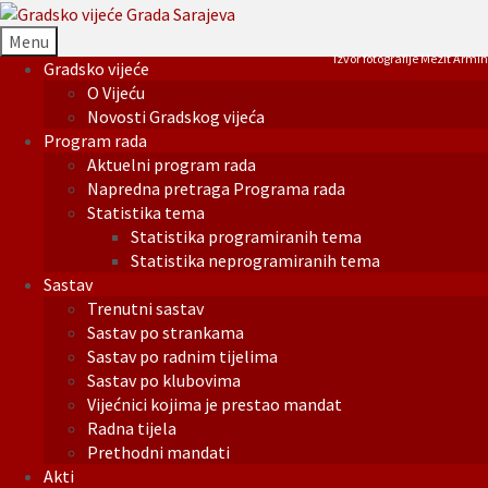
Menu
Izvor fotografije Mezit Armin
Gradsko vijeće
O Vijeću
Novosti Gradskog vijeća
Program rada
Aktuelni program rada
Napredna pretraga Programa rada
Statistika tema
Statistika programiranih tema
Statistika neprogramiranih tema
Sastav
Trenutni sastav
Sastav po strankama
Sastav po radnim tijelima
Sastav po klubovima
Vijećnici kojima je prestao mandat
Radna tijela
Prethodni mandati
Akti