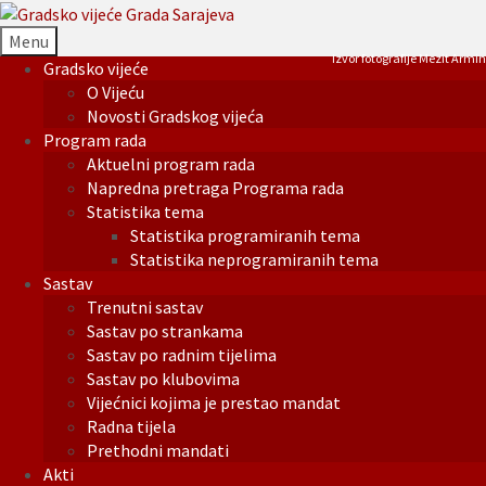
Menu
Izvor fotografije Mezit Armin
Gradsko vijeće
O Vijeću
Novosti Gradskog vijeća
Program rada
Aktuelni program rada
Napredna pretraga Programa rada
Statistika tema
Statistika programiranih tema
Statistika neprogramiranih tema
Sastav
Trenutni sastav
Sastav po strankama
Sastav po radnim tijelima
Sastav po klubovima
Vijećnici kojima je prestao mandat
Radna tijela
Prethodni mandati
Akti