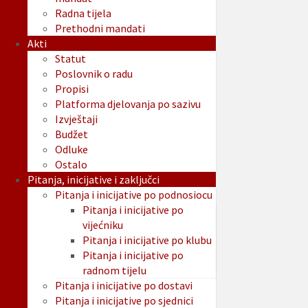
Radna tijela
Prethodni mandati
Akti
Statut
Poslovnik o radu
Propisi
Platforma djelovanja po sazivu
Izvještaji
Budžet
Odluke
Ostalo
Pitanja, inicijative i zaključci
Pitanja i inicijative po podnosiocu
Pitanja i inicijative po
vijećniku
Pitanja i inicijative po klubu
Pitanja i inicijative po
radnom tijelu
Pitanja i inicijative po dostavi
Pitanja i inicijative po sjednici