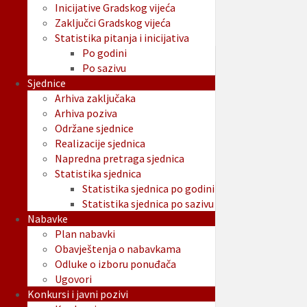
Inicijative Gradskog vijeća
Zaključci Gradskog vijeća
Statistika pitanja i inicijativa
Po godini
Po sazivu
Sjednice
Arhiva zaključaka
Arhiva poziva
Održane sjednice
Realizacije sjednica
Napredna pretraga sjednica
Statistika sjednica
Statistika sjednica po godini
Statistika sjednica po sazivu
Nabavke
Plan nabavki
Obavještenja o nabavkama
Odluke o izboru ponuđača
Ugovori
Konkursi i javni pozivi