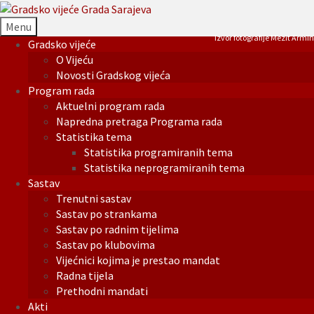
Menu
Izvor fotografije Mezit Armin
Gradsko vijeće
O Vijeću
Novosti Gradskog vijeća
Program rada
Aktuelni program rada
Napredna pretraga Programa rada
Statistika tema
Statistika programiranih tema
Statistika neprogramiranih tema
Sastav
Trenutni sastav
Sastav po strankama
Sastav po radnim tijelima
Sastav po klubovima
Vijećnici kojima je prestao mandat
Radna tijela
Prethodni mandati
Akti