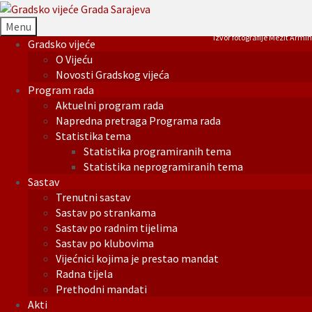
Menu
Izvor fotografije Mezit Armin
Gradsko vijeće
O Vijeću
Novosti Gradskog vijeća
Program rada
Aktuelni program rada
Napredna pretraga Programa rada
Statistika tema
Statistika programiranih tema
Statistika neprogramiranih tema
Sastav
Trenutni sastav
Sastav po strankama
Sastav po radnim tijelima
Sastav po klubovima
Vijećnici kojima je prestao mandat
Radna tijela
Prethodni mandati
Akti