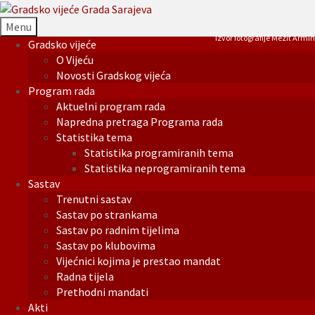
Menu
Izvor fotografije Mezit Armin
Gradsko vijeće
O Vijeću
Novosti Gradskog vijeća
Program rada
Aktuelni program rada
Napredna pretraga Programa rada
Statistika tema
Statistika programiranih tema
Statistika neprogramiranih tema
Sastav
Trenutni sastav
Sastav po strankama
Sastav po radnim tijelima
Sastav po klubovima
Vijećnici kojima je prestao mandat
Radna tijela
Prethodni mandati
Akti